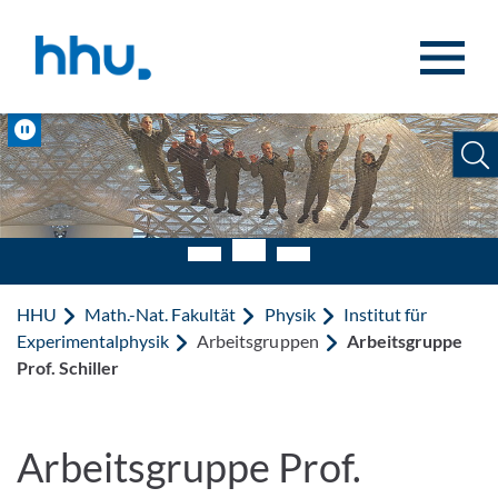
Zum Inhalt springen
Zur Suche springen
Pause
HHU
Math.-Nat. Fakultät
Physik
Institut für
Experimentalphysik
Arbeitsgruppen
Arbeitsgruppe
Prof. Schiller
Arbeitsgruppe Prof.